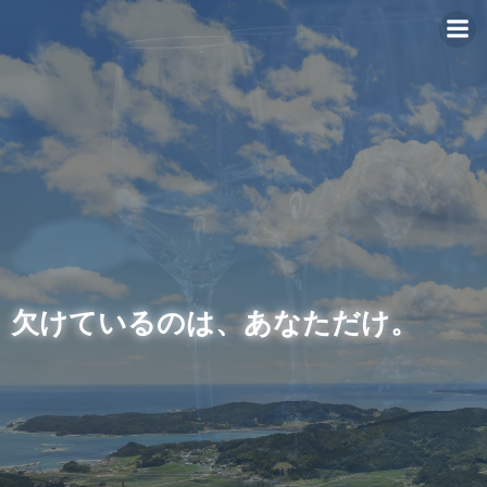
コ
ン
テ
ン
ツ
へ
ス
キ
ッ
プ
欠けているのは、あなただけ。